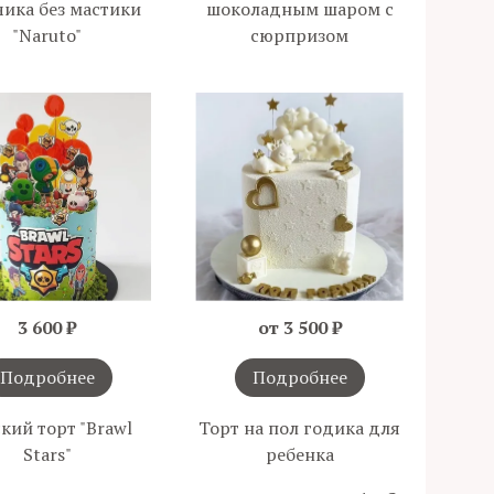
чика без мастики
шоколадным шаром с
"Naruto"
сюрпризом
3 600 ₽
от 3 500 ₽
Подробнее
Подробнее
кий торт "Brawl
Торт на пол годика для
Stars"
ребенка