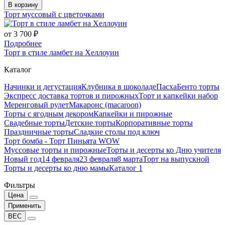
В корзину
Торт муссовый с цветочками
от 3 700 ₽
Подробнее
Торт в стиле ламбет на Хеллоуин
Каталог
Начинки и дегустация
Клубника в шоколаде
Пасха
Бенто торты
Экспресс доставка тортов и пирожных
Торт и капкейки набор
Меренговый рулет
Макаронс (macaroon)
Торты с ягодным декором
Капкейки и пирожные
Свадебные торты
Детские торты
Корпоративные торты
Праздничные торты
Сладкие столы под ключ
Торт бомба - Торт Пиньята WOW
Муссовые торты и пирожные
Торты и десерты ко Дню учителя
Новый год
14 февраля
23 февраля
8 марта
Торт на выпускной
Торты и десерты ко дню мамы
Каталог 1
Фильтры
Цена
Применить
ВЕС