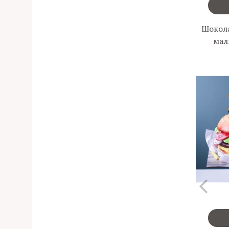
Шокол
мал