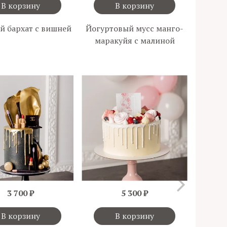
В корзину
В корзину
й бархат с вишней
Йогуртовый мусс манго-
Л
маракуйя с малиной
3 700 ₽
5 300 ₽
В корзину
В корзину