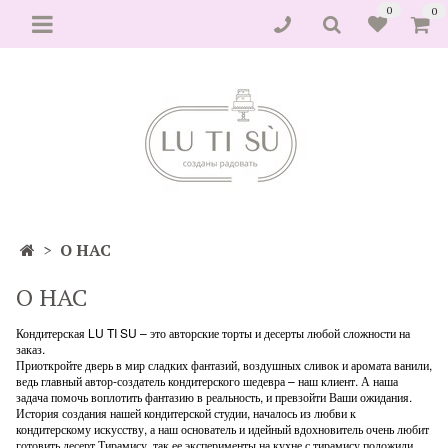
0
0
О НАС
О НАС
Кондитерская LU TI SU – это авторские торты и десерты любой сложности на
заказ.
Приоткройте дверь в мир сладких фантазий, воздушных сливок и аромата ванили,
ведь главный автор-создатель кондитерского шедевра – наш клиент. А наша
задача помочь воплотить фантазию в реальность, и превзойти Ваши ожидания.
История создания нашей кондитерской студии, началось из любви к
кондитерскому искусству, а наш основатель и идейный вдохновитель очень любит
готовить десерт Тирамису, так ее эксперименты на кухне с тирамису положили