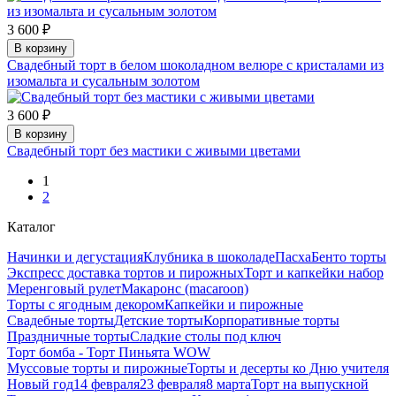
3 600 ₽
В корзину
Свадебный торт в белом шоколадном велюре с кристалами из
изомальта и сусальным золотом
3 600 ₽
В корзину
Свадебный торт без мастики с живыми цветами
1
2
Каталог
Начинки и дегустация
Клубника в шоколаде
Пасха
Бенто торты
Экспресс доставка тортов и пирожных
Торт и капкейки набор
Меренговый рулет
Макаронс (macaroon)
Торты с ягодным декором
Капкейки и пирожные
Свадебные торты
Детские торты
Корпоративные торты
Праздничные торты
Сладкие столы под ключ
Торт бомба - Торт Пиньята WOW
Муссовые торты и пирожные
Торты и десерты ко Дню учителя
Новый год
14 февраля
23 февраля
8 марта
Торт на выпускной