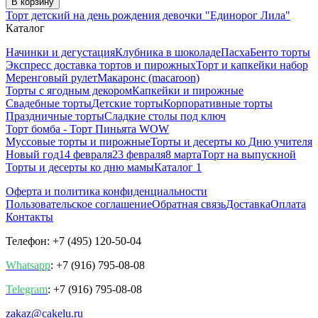
В корзину
Торт детский на день рождения девочки "Единорог Лила"
Каталог
Начинки и дегустация
Клубника в шоколаде
Пасха
Бенто торты
Экспресс доставка тортов и пирожных
Торт и капкейки набор
Меренговый рулет
Макаронс (macaroon)
Торты с ягодным декором
Капкейки и пирожные
Свадебные торты
Детские торты
Корпоративные торты
Праздничные торты
Сладкие столы под ключ
Торт бомба - Торт Пиньята WOW
Муссовые торты и пирожные
Торты и десерты ко Дню учителя
Новый год
14 февраля
23 февраля
8 марта
Торт на выпускной
Торты и десерты ко дню мамы
Каталог 1
Оферта и политика конфиденциальности
Пользовательское соглашение
Обратная связь
Доставка
Оплата
Контакты
Телефон: +7 (495) 120-50-04
Whatsapp
: +7 (916) 795-08-08
Telegram
: +7 (916) 795-08-08
zakaz@cakelu.ru