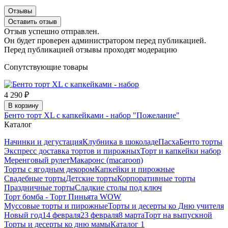
Отзывы
Оставить отзыв
Отзыв успешно отправлен.
Он будет проверен администратором перед публикацией.
Перед публикацией отзывы проходят модерацию
Сопутствующие товары
4 290 ₽
В корзину
Бенто торт XL с капкейками - набор "Пожелание"
Каталог
Начинки и дегустация
Клубника в шоколаде
Пасха
Бенто торты
Экспресс доставка тортов и пирожных
Торт и капкейки набор
Меренговый рулет
Макаронс (macaroon)
Торты с ягодным декором
Капкейки и пирожные
Свадебные торты
Детские торты
Корпоративные торты
Праздничные торты
Сладкие столы под ключ
Торт бомба - Торт Пиньята WOW
Муссовые торты и пирожные
Торты и десерты ко Дню учителя
Новый год
14 февраля
23 февраля
8 марта
Торт на выпускной
Торты и десерты ко дню мамы
Каталог 1