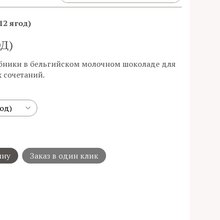
12 ягод)
ОД)
убники в бельгийском молочном шоколаде для
 сочетаний.
ину
Заказ в один клик