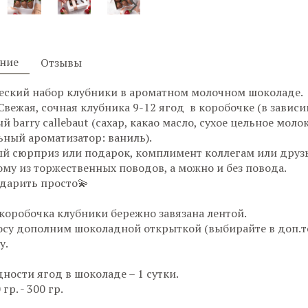
ние
Отзывы
еский набор клубники в ароматном молочном шоколаде.
 Свежая, сочная клубника 9-12 ягод
в коробочке (в зависи
 barry callebaut (сахар, какао масло, сухое цельное моло
ьный ароматизатор: ваниль).
й сюрприз или подарок, комплимент коллегам или друз
му из торжественных поводов, а можно и без повода.
 дарить просто💫
коробочка клубники
бережно завязана лентой.
осу дополним шоколадной открыткой (выбирайте в доп.т
у.
дности ягод в шоколаде – 1 сутки.
 гр. - 300 гр.