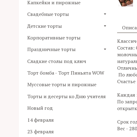
Капкейки и пирожные
Свадебные торты
Детские торты
Описа
Корпоративные торты
Классич
Состав:
Праздничные торты
молочный
Сладкие столы под ключ
натурал
Отличны
Торт бомба - Торт Пиньята WOW
По любо
Счастье
Муссовые торты и пирожные
Каждая 
Торты и десерты ко Дню учителя
По запр
Новый год
открытк
14 февраля
​Срок го
Вес - 280
23 февраля