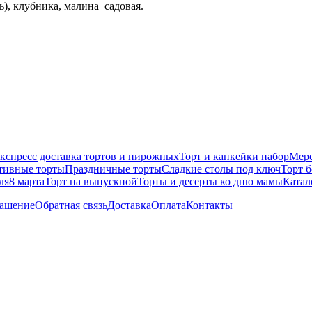
ь), клубника, малина садовая.
кспресс доставка тортов и пирожных
Торт и капкейки набор
Мере
тивные торты
Праздничные торты
Сладкие столы под ключ
Торт 
ля
8 марта
Торт на выпускной
Торты и десерты ко дню мамы
Катал
лашение
Обратная связь
Доставка
Оплата
Контакты