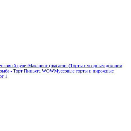
нговый рулет
Макаронс (macaroon)
Торты с ягодным декором
бомба - Торт Пиньята WOW
Муссовые торты и пирожные
ог 1