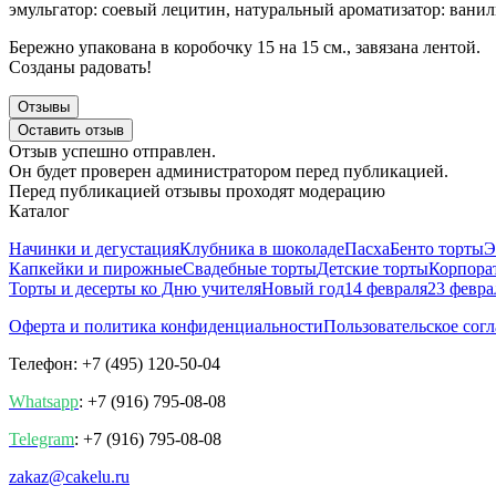
эмульгатор: соевый лецитин, натуральный ароматизатор: ванил
Бережно упакована в коробочку 15 на 15 см., завязана лентой.
Созданы радовать!
Отзывы
Оставить отзыв
Отзыв успешно отправлен.
Он будет проверен администратором перед публикацией.
Перед публикацией отзывы проходят модерацию
Каталог
Начинки и дегустация
Клубника в шоколаде
Пасха
Бенто торты
Э
Капкейки и пирожные
Свадебные торты
Детские торты
Корпора
Торты и десерты ко Дню учителя
Новый год
14 февраля
23 февра
Оферта и политика конфиденциальности
Пользовательское сог
Телефон: +7 (495) 120-50-04
Whatsapp
: +7 (916) 795-08-08
Telegram
: +7 (916) 795-08-08
zakaz@cakelu.ru