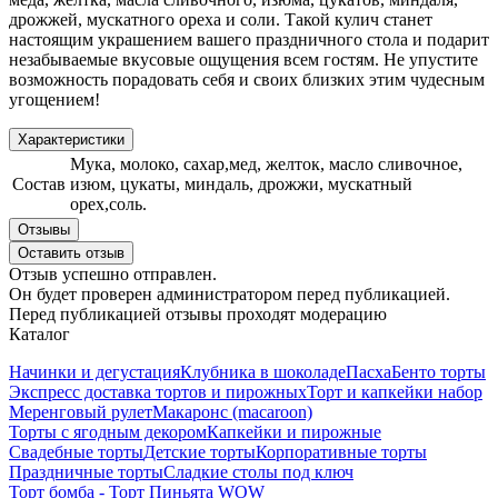
дрожжей, мускатного ореха и соли. Такой кулич станет
настоящим украшением вашего праздничного стола и подарит
незабываемые вкусовые ощущения всем гостям. Не упустите
возможность порадовать себя и своих близких этим чудесным
угощением!
Характеристики
Мука, молоко, сахар,мед, желток, масло сливочное,
Состав
изюм, цукаты, миндаль, дрожжи, мускатный
орех,соль.
Отзывы
Оставить отзыв
Отзыв успешно отправлен.
Он будет проверен администратором перед публикацией.
Перед публикацией отзывы проходят модерацию
Каталог
Начинки и дегустация
Клубника в шоколаде
Пасха
Бенто торты
Экспресс доставка тортов и пирожных
Торт и капкейки набор
Меренговый рулет
Макаронс (macaroon)
Торты с ягодным декором
Капкейки и пирожные
Свадебные торты
Детские торты
Корпоративные торты
Праздничные торты
Сладкие столы под ключ
Торт бомба - Торт Пиньята WOW