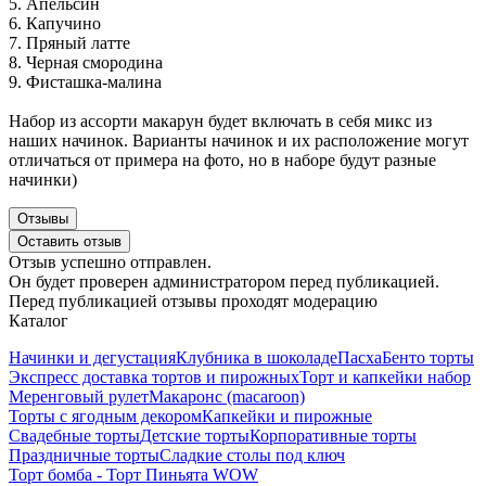
5. Апельсин
6. Капучино
7. Пряный латте
8. Черная смородина
9. Фисташка-малина
Набор из ассорти макарун будет включать в себя микс из
наших начинок. Варианты начинок и их расположение могут
отличаться от примера на фото, но в наборе будут разные
начинки)
Отзывы
Оставить отзыв
Отзыв успешно отправлен.
Он будет проверен администратором перед публикацией.
Перед публикацией отзывы проходят модерацию
Каталог
Начинки и дегустация
Клубника в шоколаде
Пасха
Бенто торты
Экспресс доставка тортов и пирожных
Торт и капкейки набор
Меренговый рулет
Макаронс (macaroon)
Торты с ягодным декором
Капкейки и пирожные
Свадебные торты
Детские торты
Корпоративные торты
Праздничные торты
Сладкие столы под ключ
Торт бомба - Торт Пиньята WOW