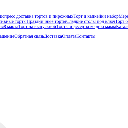
кспресс доставка тортов и пирожных
Торт и капкейки набор
Мере
тивные торты
Праздничные торты
Сладкие столы под ключ
Торт 
ля
8 марта
Торт на выпускной
Торты и десерты ко дню мамы
Катал
лашение
Обратная связь
Доставка
Оплата
Контакты