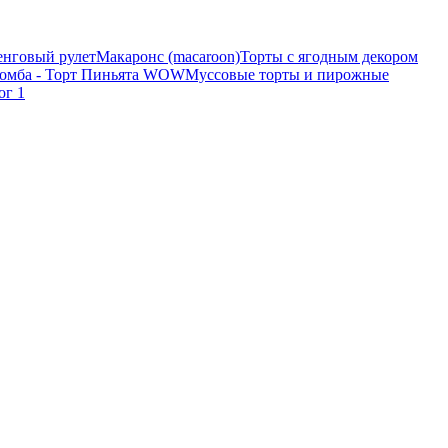
нговый рулет
Макаронс (macaroon)
Торты с ягодным декором
бомба - Торт Пиньята WOW
Муссовые торты и пирожные
ог 1