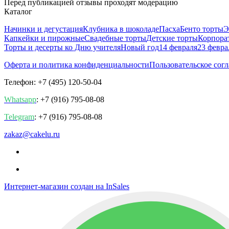
Перед публикацией отзывы проходят модерацию
Каталог
Начинки и дегустация
Клубника в шоколаде
Пасха
Бенто торты
Э
Капкейки и пирожные
Свадебные торты
Детские торты
Корпора
Торты и десерты ко Дню учителя
Новый год
14 февраля
23 февра
Оферта и политика конфиденциальности
Пользовательское сог
Телефон: +7 (495) 120-50-04
Whatsapp
: +7 (916) 795-08-08
Telegram
: +7 (916) 795-08-08
zakaz@cakelu.ru
Интернет-магазин создан на InSales