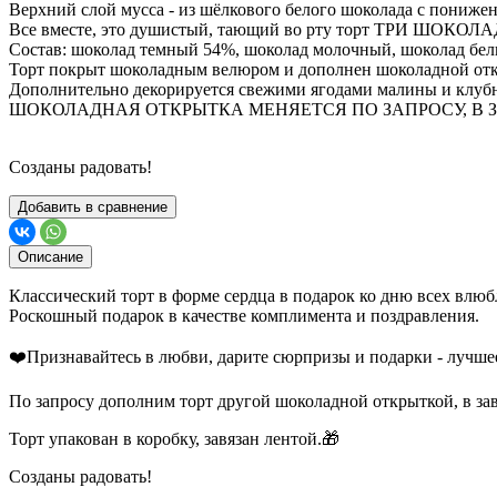
Верхний слой мусса - из шёлкового белого шоколада с пониже
Все вместе, это душистый, тающий во рту торт ТРИ ШОКОЛАДА 
Состав: шоколад темный 54%, шоколад молочный, шоколад белый
Торт покрыт шоколадным велюром и дополнен шоколадной от
Дополнительно декорируется свежими ягодами малины и клуб
ШОКОЛАДНАЯ ОТКРЫТКА МЕНЯЕТСЯ ПО ЗАПРОСУ, В 
Созданы радовать!
Добавить в сравнение
Описание
Классический торт в форме сердца в подарок ко дню всех влюб
Роскошный подарок в качестве комплимента и поздравления.
❤️Признавайтесь в любви, дарите сюрпризы и подарки - лучше
По запросу дополним торт другой шоколадной открыткой, в за
Торт упакован в коробку, завязан лентой.🎁
Созданы радовать!