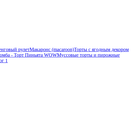
нговый рулет
Макаронс (macaroon)
Торты с ягодным декором
бомба - Торт Пиньята WOW
Муссовые торты и пирожные
ог 1