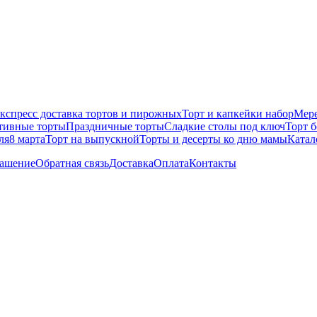
кспресс доставка тортов и пирожных
Торт и капкейки набор
Мере
тивные торты
Праздничные торты
Сладкие столы под ключ
Торт 
ля
8 марта
Торт на выпускной
Торты и десерты ко дню мамы
Катал
лашение
Обратная связь
Доставка
Оплата
Контакты