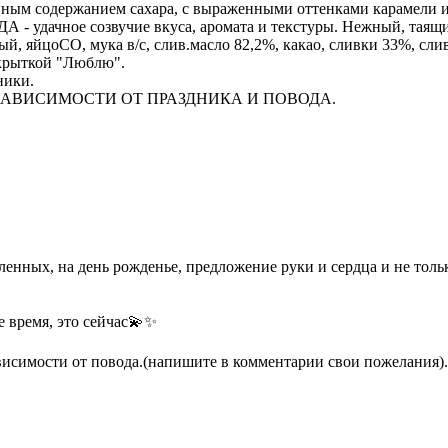
нным содержанием сахара, с выраженными оттенками карамели и
- удачное созвучие вкуса, аромата и текстуры. Нежный, таящи
, яйцоСО, мука в/с, слив.масло 82,2%, какао, сливки 33%, сли
крыткой "Люблю".
ники.
ЗАВИСИМОСТИ ОТ ПРАЗДНИКА И ПОВОДА.
ленных, на день рожденье, предложение руки и сердца и не толь
е время, это сейчас💫✨
висимости от повода.(напишите в комментарии свои пожелания).