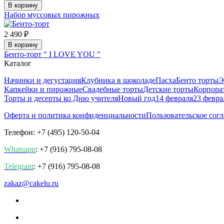
В корзину
Набор муссовых пирожных
2 490 ₽
В корзину
Бенто-торт " I LOVE YOU "
Каталог
Начинки и дегустация
Клубника в шоколаде
Пасха
Бенто торты
Э
Капкейки и пирожные
Свадебные торты
Детские торты
Корпора
Торты и десерты ко Дню учителя
Новый год
14 февраля
23 февра
Оферта и политика конфиденциальности
Пользовательское сог
Телефон: +7 (495) 120-50-04
Whatsapp
: +7 (916) 795-08-08
Telegram
: +7 (916) 795-08-08
zakaz@cakelu.ru