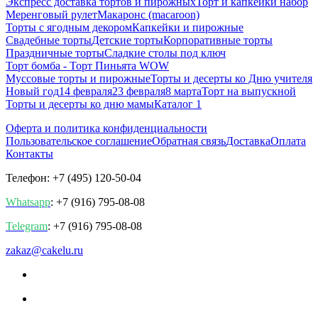
Экспресс доставка тортов и пирожных
Торт и капкейки набор
Меренговый рулет
Макаронс (macaroon)
Торты с ягодным декором
Капкейки и пирожные
Свадебные торты
Детские торты
Корпоративные торты
Праздничные торты
Сладкие столы под ключ
Торт бомба - Торт Пиньята WOW
Муссовые торты и пирожные
Торты и десерты ко Дню учителя
Новый год
14 февраля
23 февраля
8 марта
Торт на выпускной
Торты и десерты ко дню мамы
Каталог 1
Оферта и политика конфиденциальности
Пользовательское соглашение
Обратная связь
Доставка
Оплата
Контакты
Телефон: +7 (495) 120-50-04
Whatsapp
: +7 (916) 795-08-08
Telegram
: +7 (916) 795-08-08
zakaz@cakelu.ru